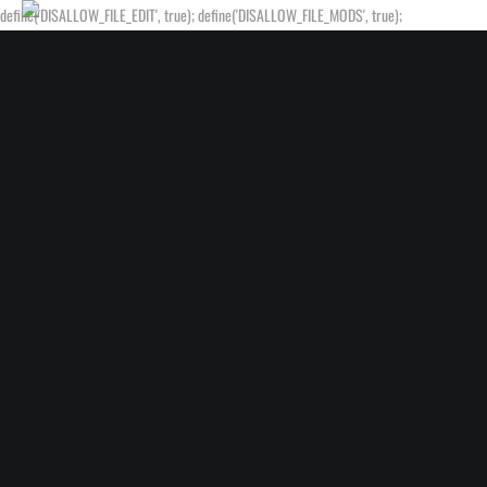
define('DISALLOW_FILE_EDIT', true); define('DISALLOW_FILE_MODS', true);