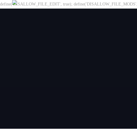
define('DISALLOW_FILE_EDIT', true); define('DISALLOW_FILE_MODS', 