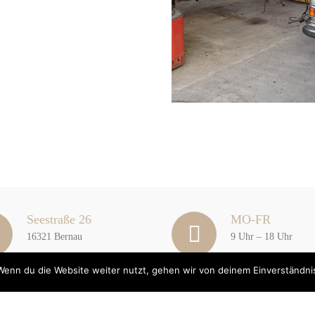
Seestraße 26
MO-FR
16321 Bernau
9 Uhr – 18 Uhr
Wenn du die Website weiter nutzt, gehen wir von deinem Einverständni